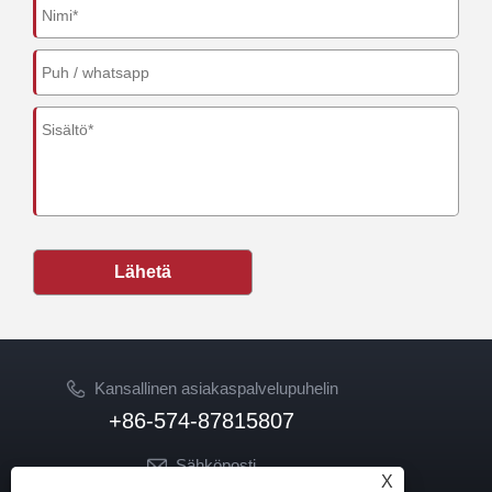
Lähetä
Kansallinen asiakaspalvelupuhelin
+86-574-87815807
Sähköposti
X