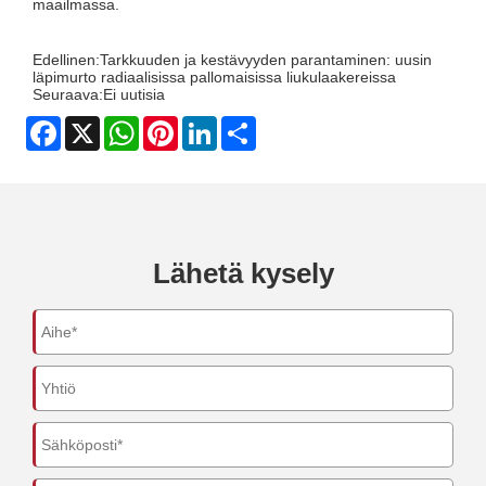
maailmassa.
Edellinen:
Tarkkuuden ja kestävyyden parantaminen: uusin
läpimurto radiaalisissa pallomaisissa liukulaakereissa
Seuraava:
Ei uutisia
Facebook
X
WhatsApp
Pinterest
LinkedIn
Share
Lähetä kysely