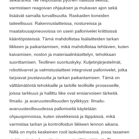
varmistaen reagoivan ohjauksen ja mukavan ajon sekä
lisäävät samalla turvallisuutta. Raskaiden koneiden
taiteellisuus: Rakennuslaitteissa, nostureissa ja
maatalousajoneuvoissa on usein pallonivelet kriittisissä
kääntöpisteissä. Tämä mahdollistaa lisälaitteiden tarkan
liikkeen ja paikantamisen, mikä mahdollistaa tehtävien, kuten
kaivamisen, noston ja materiaalinkäsittelyn, tehokkaan
suorittamisen. Teollinen suorituskyky: Kuljetinjärjestelmät,
robottivarret ja valmistuslaitteet integroivat pallonivelet, jotka
tarjoavat joustavuutta ja tarkan paikantamisen. Tämä on
välttämätöntä tehokkaille ja tarkille teollisille prosesseille,
joissa tarkkuus ja hallittu liike ovat ensiarvoisen tärkeitä.
Ilmailu- ja avaruusteollisuuden tyylikkyys: Ilmailu-
avaruusteollisuudessa palloniveliä käytetään
ohjauspinnoissa, kuten siivekkeissä ja läppäissä, mikä
varmistaa tarkan ja kontrolloidun liikkeen lennon aikana.
Niillä on myös keskeinen rooli laskutelineessä, jossa tasainen