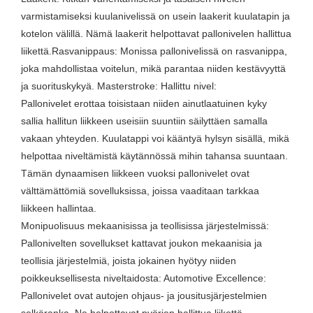
varmistamiseksi kuulanivelissä on usein laakerit kuulatapin ja
kotelon välillä. Nämä laakerit helpottavat pallonivelen hallittua
liikettä.Rasvanippaus: Monissa pallonivelissä on rasvanippa,
joka mahdollistaa voitelun, mikä parantaa niiden kestävyyttä
ja suorituskykyä. Masterstroke: Hallittu nivel:
Pallonivelet erottaa toisistaan ​​niiden ainutlaatuinen kyky
sallia hallitun liikkeen useisiin suuntiin säilyttäen samalla
vakaan yhteyden. Kuulatappi voi kääntyä hylsyn sisällä, mikä
helpottaa niveltämistä käytännössä mihin tahansa suuntaan.
Tämän dynaamisen liikkeen vuoksi pallonivelet ovat
välttämättömiä sovelluksissa, joissa vaaditaan tarkkaa
liikkeen hallintaa.
Monipuolisuus mekaanisissa ja teollisissa järjestelmissä:
Pallonivelten sovellukset kattavat joukon mekaanisia ja
teollisia järjestelmiä, joista jokainen hyötyy niiden
poikkeuksellisesta niveltaidosta: Automotive Excellence:
Pallonivelet ovat autojen ohjaus- ja jousitusjärjestelmien
selkäranka. Ne helpottavat pyörien hallittua liikettä,