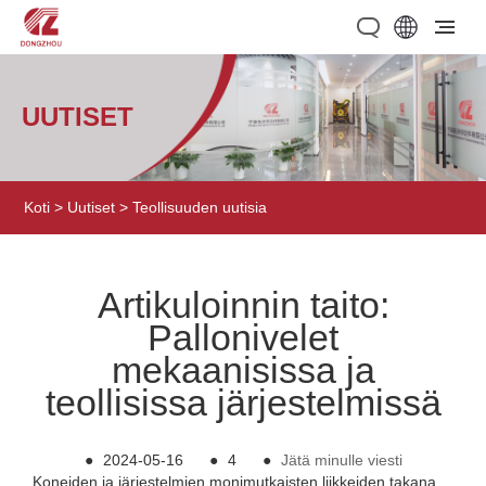
UUTISET
Koti
>
Uutiset
>
Teollisuuden uutisia
Artikuloinnin taito:
Pallonivelet
mekaanisissa ja
teollisissa järjestelmissä
●
2024-05-16
●
4
●
Jätä minulle viesti
Koneiden ja järjestelmien monimutkaisten liikkeiden takana