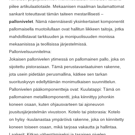
piilee artikulaatiotaide. Mekaanisen maailman laulamattomat
sankarit toteuttavat tämän taiteen mestarillisesti –
pallonivelet
. Nämä näennäisesti yksinkertaiset komponentit
pallomaisella muotoilullaan ovat hallitun liikkeen taitoja, jotka
mahdollistavat tarkkuuden ja monipuolisuuden monissa
mekaanisissa ja teollisissa järjestelmissä.
Pallonivelsuunnitelma:
Jokaisen pallonivelen ytimessä on pallomainen pallo, joka on
sijoitettu pistorasiaan. Tämä perustavanlaatuinen rakenne,
jota usein pidetään perusmallina, kätkee sen tarkan
suorituskyvyn edellyttämän monimutkaisen suunnittelun.
Pallonivelen pääkomponentteja ovat: Kuulatappi: Tämä on
pallomainen metallikomponentti, joka kiinnittyy johonkin
koneen osaan, kuten ohjausvarteen tai ajoneuvon
jousitusjärjestelmän vivustoon. Kotelo tai pistorasia: Kotelo
on hylsy -kuulanastaa ympäröivä rakenne, joka on kiinnitetty
koneen toiseen osaan, mikä tarjoaa vakautta ja hallintaa.
Laakerit: Kitkan vähentämiseksi ja tasaisen nivelen