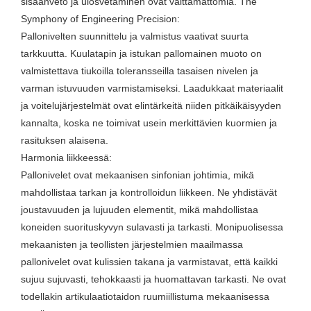
sisäänveto ja ulosvetäminen ovat välttämättömiä. The
Symphony of Engineering Precision:
Pallonivelten suunnittelu ja valmistus vaativat suurta
tarkkuutta. Kuulatapin ja istukan pallomainen muoto on
valmistettava tiukoilla toleransseilla tasaisen nivelen ja
varman istuvuuden varmistamiseksi. Laadukkaat materiaalit
ja voitelujärjestelmät ovat elintärkeitä niiden pitkäikäisyyden
kannalta, koska ne toimivat usein merkittävien kuormien ja
rasituksen alaisena.
Harmonia liikkeessä:
Pallonivelet ovat mekaanisen sinfonian johtimia, mikä
mahdollistaa tarkan ja kontrolloidun liikkeen. Ne yhdistävät
joustavuuden ja lujuuden elementit, mikä mahdollistaa
koneiden suorituskyvyn sulavasti ja tarkasti. Monipuolisessa
mekaanisten ja teollisten järjestelmien maailmassa
pallonivelet ovat kulissien takana ja varmistavat, että kaikki
sujuu sujuvasti, tehokkaasti ja huomattavan tarkasti. Ne ovat
todellakin artikulaatiotaidon ruumiillistuma mekaanisessa