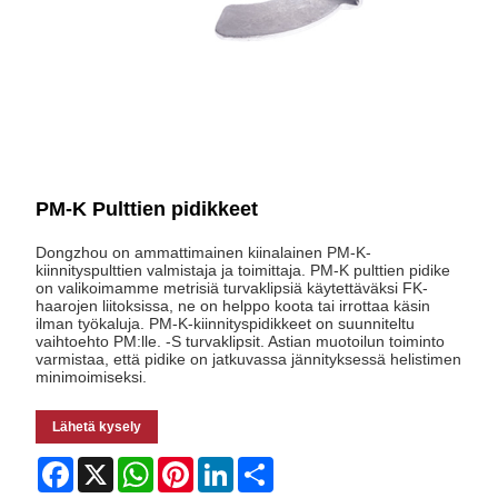
PM-K Pulttien pidikkeet
Dongzhou on ammattimainen kiinalainen PM-K-
kiinnityspulttien valmistaja ja toimittaja. PM-K pulttien pidike
on valikoimamme metrisiä turvaklipsiä käytettäväksi FK-
haarojen liitoksissa, ne on helppo koota tai irrottaa käsin
ilman työkaluja. PM-K-kiinnityspidikkeet on suunniteltu
vaihtoehto PM:lle. -S turvaklipsit. Astian muotoilun toiminto
varmistaa, että pidike on jatkuvassa jännityksessä helistimen
minimoimiseksi.
Lähetä kysely
Facebook
X
WhatsApp
Pinterest
LinkedIn
Share