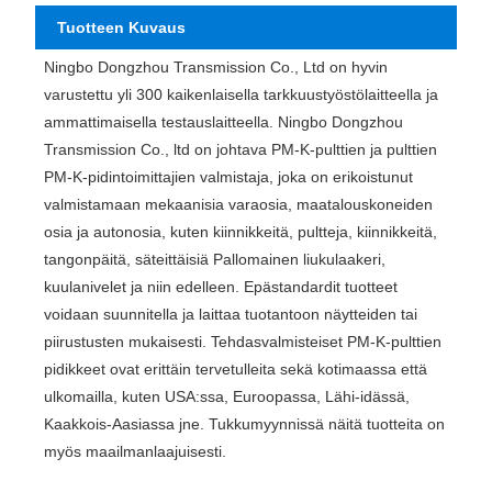
Tuotteen Kuvaus
Ningbo Dongzhou Transmission Co., Ltd on hyvin
varustettu yli 300 kaikenlaisella tarkkuustyöstölaitteella ja
ammattimaisella testauslaitteella. Ningbo Dongzhou
Transmission Co., ltd on johtava PM-K-pulttien ja pulttien
PM-K-pidintoimittajien valmistaja, joka on erikoistunut
valmistamaan mekaanisia varaosia, maatalouskoneiden
osia ja autonosia, kuten kiinnikkeitä, pultteja, kiinnikkeitä,
tangonpäitä, säteittäisiä Pallomainen liukulaakeri,
kuulanivelet ja niin edelleen. Epästandardit tuotteet
voidaan suunnitella ja laittaa tuotantoon näytteiden tai
piirustusten mukaisesti. Tehdasvalmisteiset PM-K-pulttien
pidikkeet ovat erittäin tervetulleita sekä kotimaassa että
ulkomailla, kuten USA:ssa, Euroopassa, Lähi-idässä,
Kaakkois-Aasiassa jne. Tukkumyynnissä näitä tuotteita on
myös maailmanlaajuisesti.