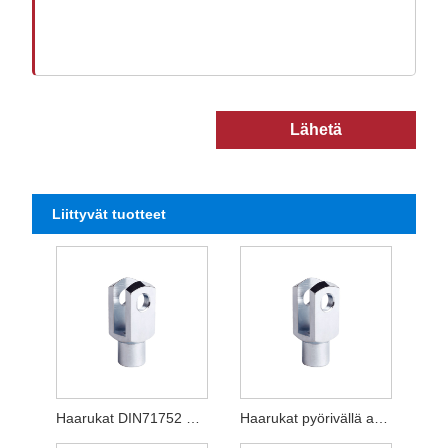
Lähetä
Liittyvät tuotteet
Haarukat DIN71752 DIN ISO8140 CETOP
Haarukat pyörivällä akselilla