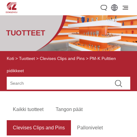
TUOTTEET
Koti
>
Tuotteet
>
Clevises Clips and Pins
> PM-K Pulttien
pidikkeet
Kaikki tuotteet
Tangon päät
Clevises Clips and Pins
Pallonivelet