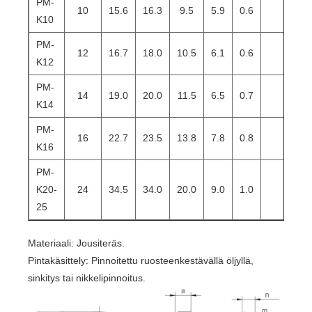
PM-
10
15.6
16.3
9.5
5.9
0.6
950
K10
PM-
12
16.7
18.0
10.5
6.1
0.6
107
K12
PM-
14
19.0
20.0
11.5
6.5
0.7
127
K14
PM-
16
22.7
23.5
13.8
7.8
0.8
140
K16
PM-
K20-
24
34.5
34.0
20.0
9.0
1.0
_
25
Materiaali: Jousiteräs.
Pintakäsittely: Pinnoitettu ruosteenkestävällä öljyllä,
sinkitys tai nikkelipinnoitus.