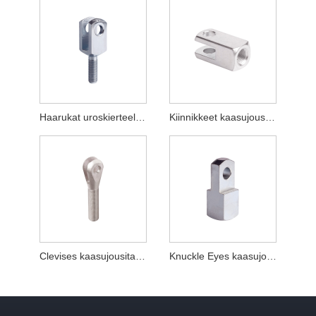
Haarukat uroskierteellä DIN71752 DIN ISO8140 CETOP
Kiinnikkeet kaasujousiliittimeen
Clevises kaasujousitarvikkeet
Knuckle Eyes kaasujouselle